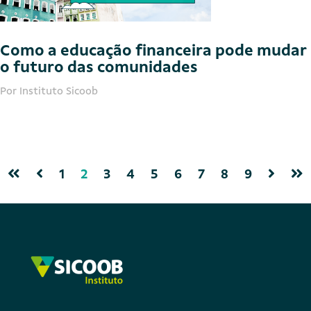
Como a educação financeira pode mudar
o futuro das comunidades
Por Instituto Sicoob
1
2
3
4
5
6
7
8
9