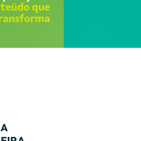
DA
EIRA,