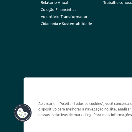
Relatório Anual
Trabalhe conos
Coleção Financinhas
Voluntário Transformador
Cidadania e Sustentabilidade
Ao clicar em "Aceitar todos os cookies", você concord
dispositivo para melhorar a navegação no site, analisar
Redes sociais
nossas iniciativas de marketing. Para mais informações