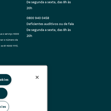
De segunda a sexta, das 8h às
20h
0800 940 0458
Deficientes auditivos ou de fala
De segunda a sexta, das 8h às
sua o serviço 4000
20h
rmar o número da
 xx 61 4000 1111).
as,
nicação de
okies
e
s
kies