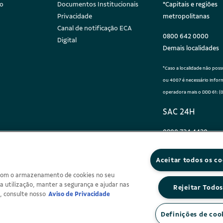
co
Documentos Institucionais
*Capitais e regiões
Privacidade
metropolitanas
Canal de notificação ECA
0800 642 0000
Digital
Demais localidades
*Caso a localidade não pos
ou 4007 é necessário info
operadora mais o DDD 61: (0
SAC 24H
0800 724 4420
Informações, dúvid
reclamações e comu
Aceitar todos os co
ocorrência de fraud
a com o armazenamento de cookies no seu
 a utilização, manter a segurança e ajudar nas
Rejeitar Todo
, consulte nosso
Aviso de Privacidade
Definições de coo