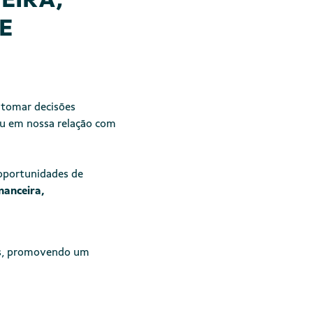
E
 tomar decisões
ou em nossa relação com
oportunidades de
nanceira,
tes, promovendo um