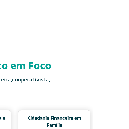
to em Foco
eira,cooperativista,
Previdência Infantil
Educação Financeir