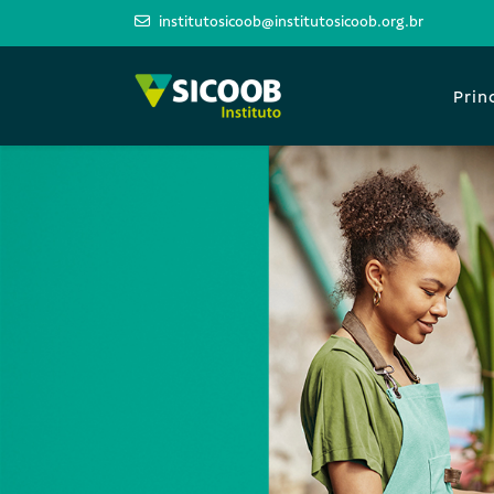
institutosicoob@institutosicoob.org.br
Prin