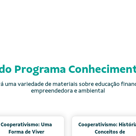
 do Programa Conhecimen
á uma variedade de materiais sobre educação financ
empreendedora e ambiental
Financeira em
Coopere com seu dinheiro
mília