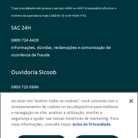
*Caso a localidade não possua o serviço 4000 ou 4007 é necessário informar o
número da operadora mais o DDD 61: (0 xx 61 4000 1111).
SAC 24H
0800 724 4420
Informações, dúvidas, reclamações e comunicação de
ocorrência de fraude
Ouvidoria Sicoob
0800 725 0996
Reclamações, elogios e sugestões
Ao clicar em "Aceitar todos os cookies", você concorda com o
De segunda a sexta, das 8h às 20h
armazenamento de cookies no seu dispositivo para melhorar
a navegação no site, analisar a utilização, manter a
0800 940 0458
segurança e ajudar nas nossas iniciativas de marketing. Para
Deficientes auditivos ou de fala
mais informações, consulte nosso
Aviso de Privacidade
De segunda a sexta, das 8h às 20h